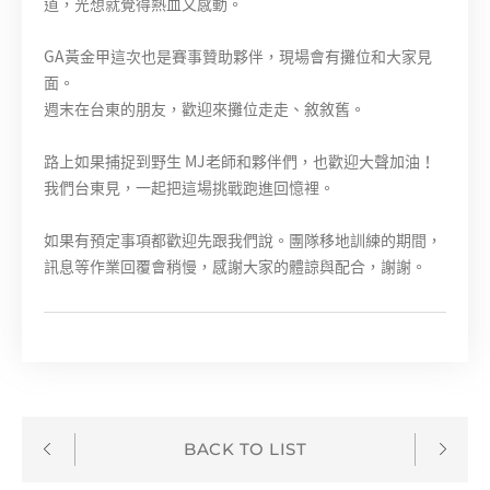
道，光想就覺得熱血又感動。
GA黃金甲這次也是賽事贊助夥伴，現場會有攤位和大家見
面。
週末在台東的朋友，歡迎來攤位走走、敘敘舊。
路上如果捕捉到野生 MJ老師和夥伴們，也歡迎大聲加油！
我們台東見，一起把這場挑戰跑進回憶裡。
如果有預定事項都歡迎先跟我們說。團隊移地訓練的期間，
訊息等作業回覆會稍慢，感謝大家的體諒與配合，謝謝。
BACK TO LIST