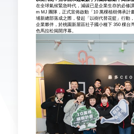
在全球氣候緊急時代，減碳已是企業生存的必修課。
m MJ 團隊，正式宣佈啟動「10 萬棵植樹傳
埔新總部落成之際，發起「以樹代替花籃」行動
企業夥伴，於桃園新屋區社子國小種下 350 棵
色馬拉松揭開序幕。