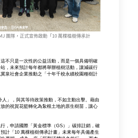
 MJ 團隊，正式宣佈啟動「10 萬棵植樹傳承計
。這不只是一次性的公益活動，而是一個具備明確
一站，未來預計每年都將舉辦植樹活動，讓減碳行
色冀泉社會企業推動之「十年千校永續校園種樹計
是局外人」，與其等待政策推動，不如主動出擊。藉由
綻放的祝賀花籃轉化為紮根土地的原生樹苗，讓心
行，申請國際「黃金標準（GS）」碳排註銷，確
計「10 萬棵植樹傳承計畫」未來每年具備產生 