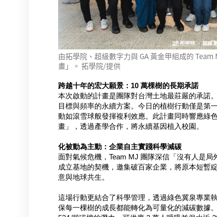
由拓學院、超級數字力與 GA 黃金甲組成的 Team
畫」。 拓學院/提供
跨越十年的宏大願景：10 萬棵樹的長期承諾
本次啟動的計畫是團隊對台灣土地最莊嚴的承諾
目標與頻率的永續方案。今日的植樹行動僅是第
動如滾雪球般發揮複利效應。此計畫同時響應綠
畫」，透過產學合作，將永續基因植入校園。
化被動為主動：企業自主實踐科學減碳
面對氣候危機，Team MJ 團隊深信「沒有人
成立基地的契機，邀集破百家企業，將原本短暫
意與地球共生。
這場行動更結合了科學管理，透過綠色冀泉專業執
保每一棵樹的成長都能轉化為可量化的減碳數據。預