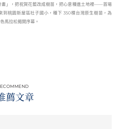
計畫」，把祝賀花籃改成樹苗，把心意種進土地裡——首場
到桃園新屋區社子國小，種下 350棵台灣原生樹苗，為
綠色馬拉松揭開序幕。
RECOMMEND
推薦文章