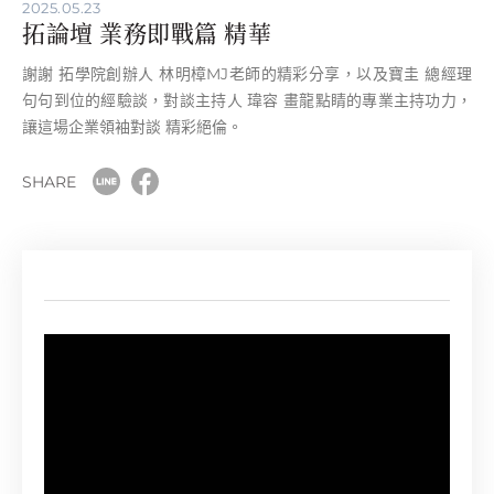
2025.05.23
拓論壇 業務即戰篇 精華
謝謝 拓學院創辦人 林明樟MJ老師的精彩分享，以及寶圭 總經理
句句到位的經驗談，對談主持人 瑋容 畫龍點睛的專業主持功力，
讓這場企業領袖對談 精彩絕倫。
SHARE