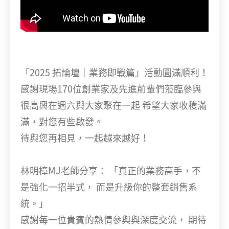
「2025 拓論壇｜業務即戰篇」活動圓滿順利！
感謝現場170位創業家及先進前輩們蒞臨參與 󠀠
很高興在週六與大家聚在一起 希望大家收穫滿
滿，對您有些啟發。
待與您再相見，一起越來越好！ 󠀠
林明樟MJ老師分享： 「真正的業務高手，不
是強化一招半式， 而是升級你的整套銷售系
統。」 󠀠
感謝每一位貴賓的熱情參與與深度交流， 期待