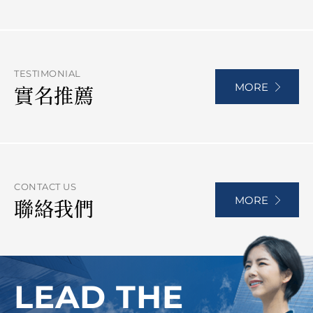
TESTIMONIAL
MORE
實名推薦
CONTACT US
MORE
聯絡我們
LEAD THE