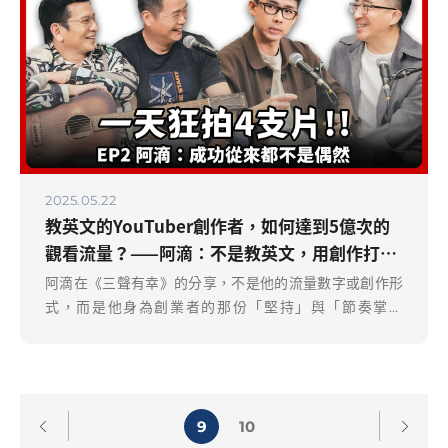
2025.05.22
教英文的YouTuber創作者，如何達到5億次的
觀看流量？——阿滴：不是教英文，用創作打開
世界
阿滴在《三聲有幸》的分享，不是他的流量數字或創作形
式，而是他身為創業者的那份「堅持」與「節奏掌握
力」。要創新、要持續。這一集的訪談像是一面鏡子，讓
我們重新思考，什麼才是真正能讓一個品牌活下去、走下
去、被信任的力量。
9
10