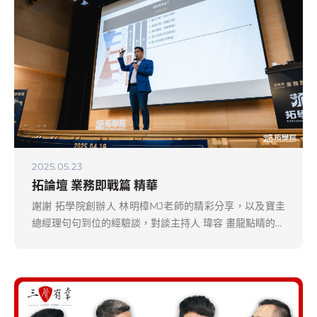
2025.05.23
拓論壇 業務即戰篇 精華
謝謝 拓學院創辦人 林明樟MJ老師的精彩分享，以及寶圭
總經理句句到位的經驗談，對談主持人 瑋容 畫龍點睛的專
業主持功力，讓這場企業領袖對談 精彩絕倫。