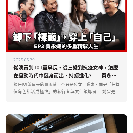
2025.05.29
從演員到101董事長、從三鐵到抗疫女神，怎麼
在變動時代中挺身而出、持續進化?—— 賈永婕:
「堅持到底、不願放棄」的實踐力
接任101董事長的賈永婕，不只是位女企業家，而是「把每
個角色都活成極致」的執行者與文化領導者。 她曾是藝
人、婚紗創業者、三鐵選手、公益發起人，如今是讓台灣
被世界看到的101品牌操盤手。 ​​​​​​​面對無數次批評與輿論攻
擊，她沒有反擊、沒有退場，而是「享受子彈」，將網路
酸言變為創意的燃料，把行銷預算砍半卻讓關注翻倍。