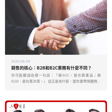
問過顧客怎麼想。
2025.06.09
銷售的核心：B2B和B2C業務有什麼不同？
你可能聽過這樣一句話：「做B2C，是在賣產品；做
B2B，是在賣決策。」 這正是為什麼，當你要帶領團隊攻
下高價值客戶、年營收破億時—— 你需要的不再是一個能
言善道的銷售，而是能打造影響力系統的人。 讓我們從 三
個P 看清楚兩者的關鍵差異，以及老闆真正該關注的底層
邏輯