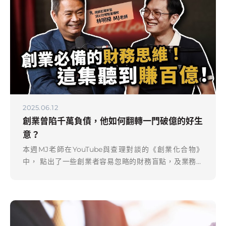
2025.06.12
創業曾陷千萬負債，他如何翻轉一門破億的好生
意？
本週MJ老師在YouTube與查理對談的《創業化合物》
中， 點出了一些創業者容易忽略的財務盲點，及業務知
識，想與大家分享 : • 身邊看過太多老闆，開店第一年就衝
出亮眼業績、訂單接不完、媒體採訪不斷，但不到兩年就
悄悄收掉—— • 不是市場不給機會，而是經營的基本功沒
跟上成長的速度。 • 很多老闆是在資金快斷鏈時，才發現
自己根本不懂財報； • 在客戶回不來時，才發現自己從沒